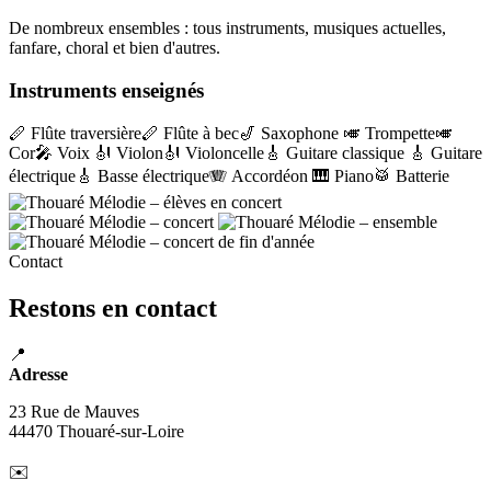
De nombreux ensembles : tous instruments, musiques actuelles,
fanfare, choral et bien d'autres.
Instruments enseignés
🪈 Flûte traversière
🪈 Flûte à bec
🎷 Saxophone
🎺 Trompette
🎺
Cor
🎤 Voix
🎻 Violon
🎻 Violoncelle
🎸 Guitare classique
🎸 Guitare
électrique
🎸 Basse électrique
🪗 Accordéon
🎹 Piano
🥁 Batterie
Contact
Restons en contact
📍
Adresse
23 Rue de Mauves
44470 Thouaré-sur-Loire
✉️